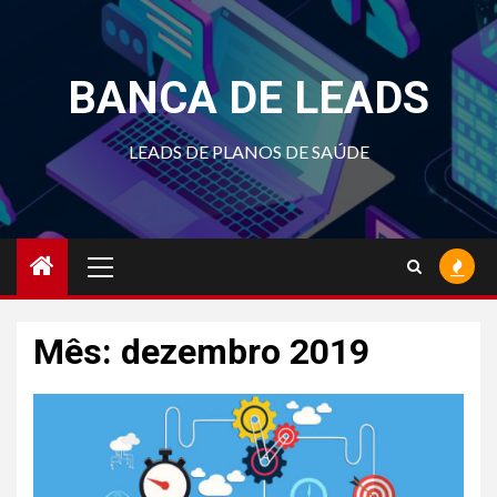
Skip
to
content
BANCA DE LEADS
LEADS DE PLANOS DE SAÚDE
Primary
Menu
Mês:
dezembro 2019