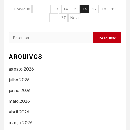
Navegação
Previous
1
…
13
14
15
16
17
18
19
por
…
27
Next
posts
Pesquisar
por:
ARQUIVOS
agosto 2026
julho 2026
junho 2026
maio 2026
abril 2026
março 2026