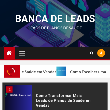
Skip
Vale a Pena Comprar Leads de
Planos de Saúde? Descubra
to
Quando o Investimento
BANCA DE LEADS
content
Compensa
LEADS DE PLANOS DE SAÚDE
4
7 Erros que Impedem
Corretores de Planos de
Saúde de Fechar Mais Vendas
Primary
Menu
5
Como Aumentar as Vendas de
Planos de Saúde com Leads
os de Saúde em Vendas
Como Escolher uma Empresa C
Qualificadas
1
Como Transformar Mais
Leads de Planos de Saúde em
Vendas