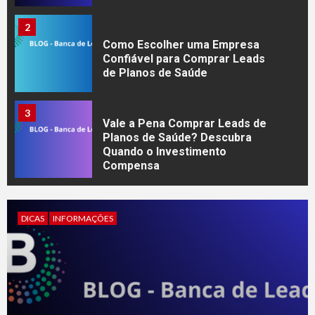
2
Como Escolher uma Empresa
Confiável para Comprar Leads
de Planos de Saúde
3
Vale a Pena Comprar Leads de
Planos de Saúde? Descubra
Quando o Investimento
Compensa
4
7 Erros que Impedem
DICAS
INFORMAÇÕES
Corretores de Planos de
Saúde de Fechar Mais Vendas
5
Como Aumentar as Vendas de