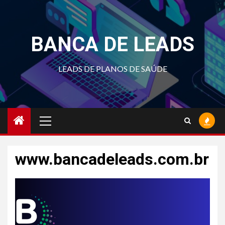
Skip
to
content
BANCA DE LEADS
LEADS DE PLANOS DE SAÚDE
Primary
Menu
www.bancadeleads.com.br